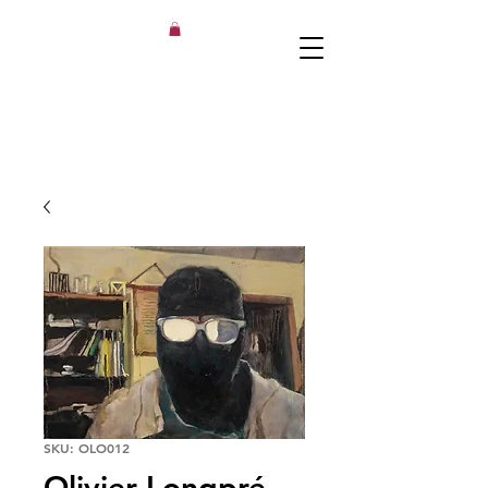
SKU: OLO012
Olivier Longpré