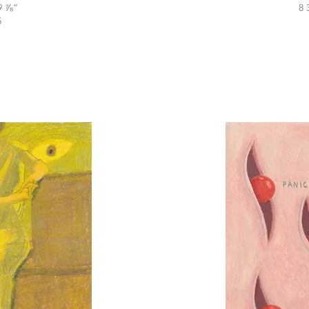
9 ⅞“
8 
5