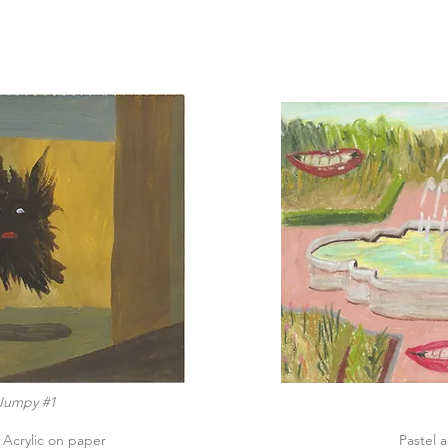
Jumpy #1
Dream
/ Acrylic on paper
Pastel a