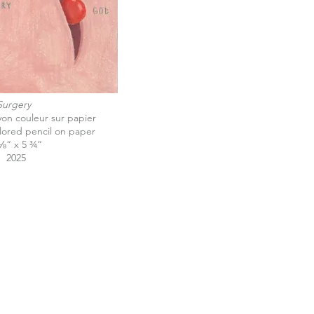
Surgery
ayon couleur sur papier
olored pencil on paper
⅛“ x 5 ¾“
2025