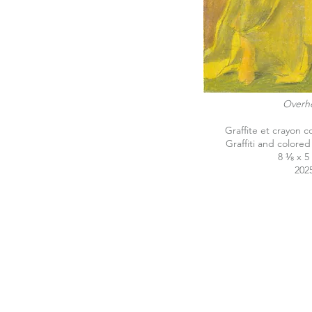
Overh
Graffite et crayon c
Graffiti and colore
8 ⅛ x 5
202