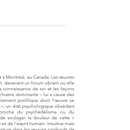
it à Montréal, au Canada. Les œuvres
t, devenant un forum vibrant où elle
 la connaissance de soi et les façons
chiatrie dominante – lui a causé des
lement prolifique dont l'œuvre se
ur », un état psychologique obsédant
 proche du psychédélisme ou du
e de soulager la douleur de cette «
 et de l'esprit humain. Intuitive mais
enture dans les recoins profonds de