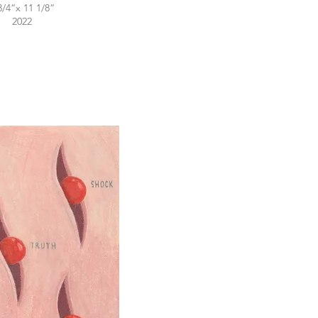
3/4“x 11 1/8“
2022