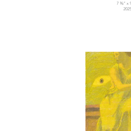
7 ⅜“ x 
202