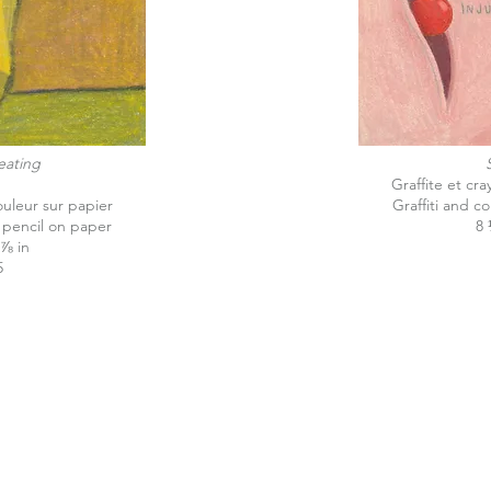
eating
Graffite et cr
ouleur sur papier
Graffiti and c
d pencil on paper
8 
 ⅞ in
5