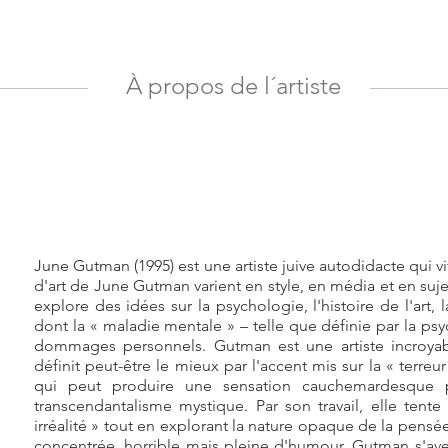
À propos de l´artiste
June Gutman (1995) est une artiste juive autodidacte qui v
d'art de June Gutman varient en style, en média et en suje
explore des idées sur la psychologie, l'histoire de l'art,
dont la « maladie mentale » – telle que définie par la psy
dommages personnels. Gutman est une artiste incroyab
définit peut-être le mieux par l'accent mis sur la « terre
qui peut produire une sensation cauchemardesque
transcendantalisme mystique. Par son travail, elle tent
irréalité » tout en explorant la nature opaque de la pensée
concentrée, horrible mais pleine d'humour, Gutman s'av