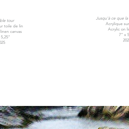
Jusqu'à ce que la
ble tour
Acrylique sur
r toile de lin
Acrylic on l
 linen canvas
7“ x 
 5,25“
20
025