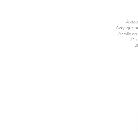
À dou
Acrylique su
Acrylic on
7“ x
2