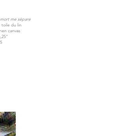
 mort me sépare
 toile du lin
inen canvas
5,25“
25