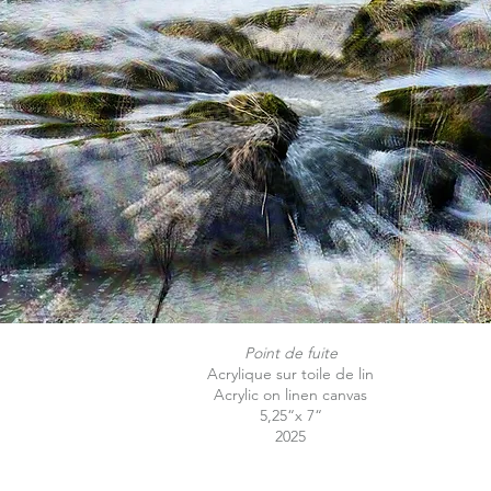
Point de fuite
Acrylique sur toile de lin
Acrylic on linen canvas
5,25“x 7“
2025