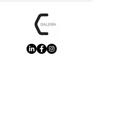
CONTACTENOS
Calle 66, #459, entre calle 53 y 55
Barrio Santiago, Centro, Cp. 9700,
Mérida
+52 9531042245
Horario regular
Jueves a sábado de 1 a 6 pm
Para visitas fuera de este horario