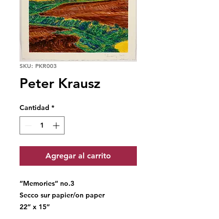
SKU: PKR003
Peter Krausz
Cantidad
*
Agregar al carrito
’’Memories’’ no.3
Secco sur papier/on paper
22’’ x 15’’