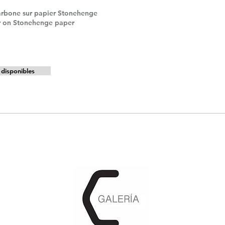
carbone sur papier Stonehenge
r on Stonehenge paper
disponibles