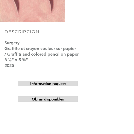
DESCRIPCION
Surgery
Graffite et crayon couleur sur papier
/ Graffiti and colored pencil on paper
8 ⅛“ x 5 ¾“
2025
Information request
Obras disponibles